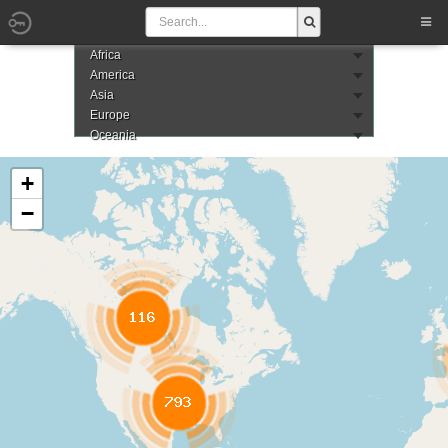
Africa
America
Asia
Europe
Oceania
+
−