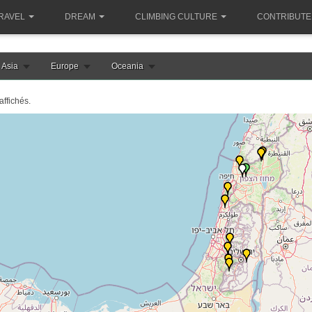
RAVEL
DREAM
CLIMBING CULTURE
CONTRIBUTE
Asia
Europe
Oceania
affichés.
e chargement de la carte israel