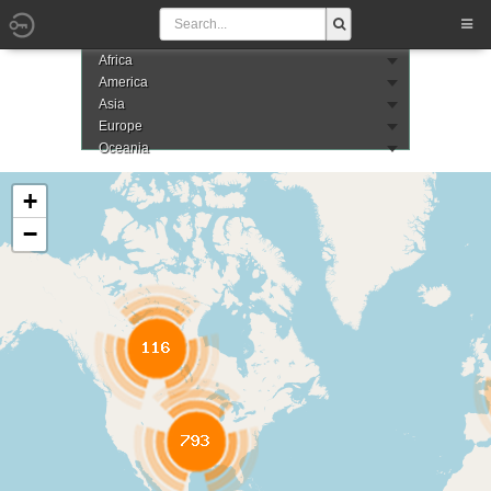
Africa
America
Asia
Europe
Oceania
+
−