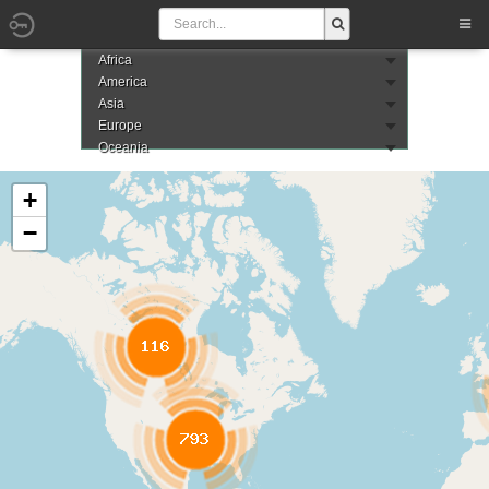
Africa
America
Asia
Europe
Oceania
+
−