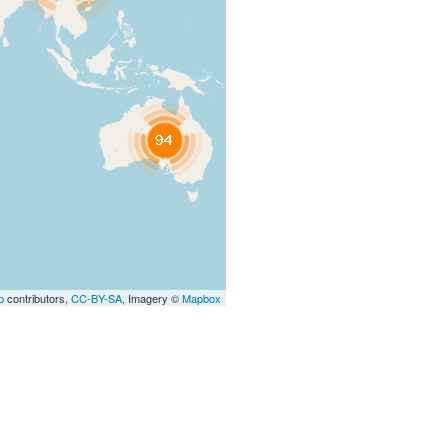
p
contributors,
CC-BY-SA
, Imagery ©
Mapbox