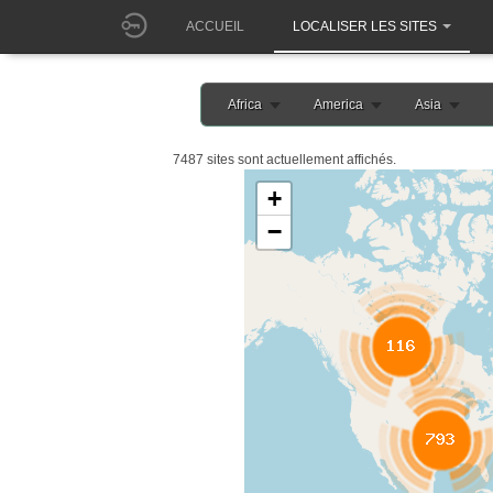
ACCUEIL
LOCALISER LES SITES
Africa
America
Asia
7487 sites sont actuellement affichés.
+
−