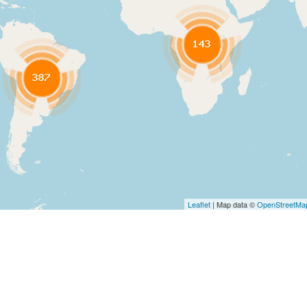
Leaflet
| Map data ©
OpenStreetMa