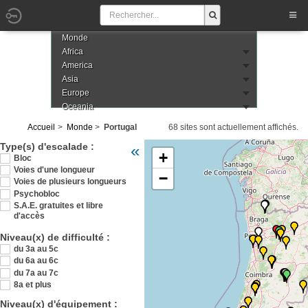
Monde
Africa
America
Asia
Europe
Oceania
Accueil
Monde
Portugal
68 sites sont actuellement affichés.
Veuillez patienter pendant le chargement de
Type(s) d'escalade :
«
+
Bloc
Voies d'une longueur
−
Voies de plusieurs longueurs
Psychobloc
S.A.E. gratuites et libre
d'accès
Niveau(x) de difficulté :
du 3a au 5c
du 6a au 6c
du 7a au 7c
8a et plus
Niveau(x) d'équipement :