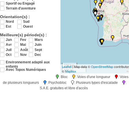
Sportif ou Engagé
Terrain d'aventure
Orientation(s) :
Nord
Sud
Est
Ouest
Meilleure(s) période(s) :
Jan
Fev
Mars
Avr
Mai
Juin
Juil
Août
Sept
Oct
Nov
Dec
Environnement adapté aux
100 km
Leaflet
| Map data ©
OpenStreetMap
contributo
enfants
100 mi
Avec Topos Numériques
©
Mapbox
: Bloc
: Voies d'une longueur
: Voies
de plusieurs longueurs
: Psychobloc
: Plusieurs types d'escalade
:
S.A.E. gratuites et libre d'accès