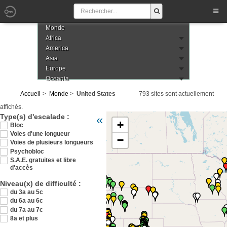
Monde
Africa
America
Asia
Europe
Oceania
Accueil
Monde
United States
793 sites sont actuellement
affichés.
Veuillez patienter pendant le chargement de 
Type(s) d'escalade :
«
+
Bloc
Voies d'une longueur
−
Voies de plusieurs longueurs
Psychobloc
S.A.E. gratuites et libre
d'accès
Niveau(x) de difficulté :
du 3a au 5c
du 6a au 6c
du 7a au 7c
8a et plus