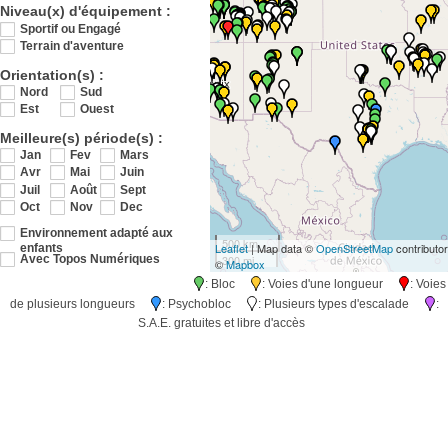
Niveau(x) d'équipement :
Sportif ou Engagé
Terrain d'aventure
Orientation(s) :
Nord
Sud
Est
Ouest
Meilleure(s) période(s) :
Jan
Fev
Mars
Avr
Mai
Juin
Juil
Août
Sept
Oct
Nov
Dec
Environnement adapté aux
500 km
Leaflet
| Map data ©
OpenStreetMap
contributo
enfants
300 mi
Avec Topos Numériques
©
Mapbox
: Bloc
: Voies d'une longueur
: Voies
de plusieurs longueurs
: Psychobloc
: Plusieurs types d'escalade
:
S.A.E. gratuites et libre d'accès