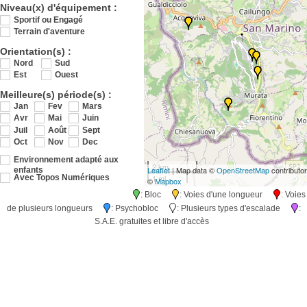
Niveau(x) d'équipement :
Sportif ou Engagé
Terrain d'aventure
Orientation(s) :
Nord
Sud
Est
Ouest
Meilleure(s) période(s) :
Jan
Fev
Mars
Avr
Mai
Juin
Juil
Août
Sept
Oct
Nov
Dec
Environnement adapté aux
2 km
Leaflet
| Map data ©
OpenStreetMap
contributo
enfants
1 mi
Avec Topos Numériques
©
Mapbox
: Bloc
: Voies d'une longueur
: Voies
de plusieurs longueurs
: Psychobloc
: Plusieurs types d'escalade
:
S.A.E. gratuites et libre d'accès