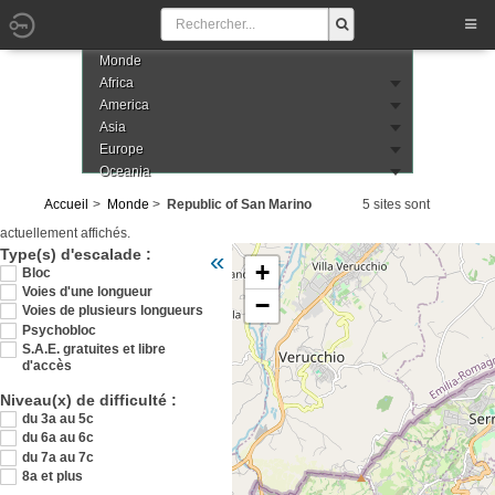
Monde
Africa
America
Asia
Europe
Oceania
Accueil
Monde
Republic of San Marino
5 sites sont
actuellement affichés.
Veuillez patienter pendant le chargement de
Type(s) d'escalade :
«
+
de-saint-marin
Bloc
Voies d'une longueur
−
Voies de plusieurs longueurs
Psychobloc
S.A.E. gratuites et libre
d'accès
Niveau(x) de difficulté :
du 3a au 5c
du 6a au 6c
du 7a au 7c
8a et plus