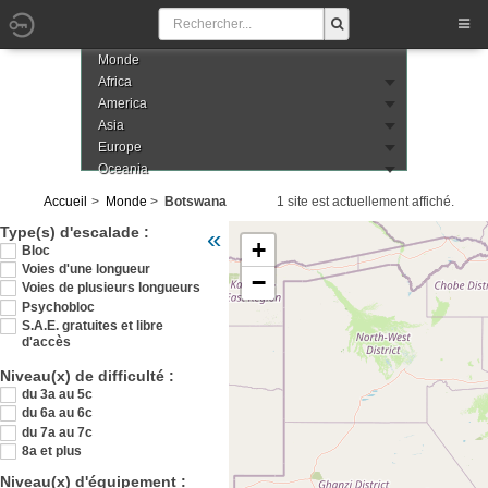
Monde
Africa
America
Asia
Europe
Oceania
Accueil
Monde
Botswana
1 site est actuellement affiché.
Veuillez patienter pendant le chargement d
Type(s) d'escalade :
«
+
Bloc
Voies d'une longueur
−
Voies de plusieurs longueurs
Psychobloc
S.A.E. gratuites et libre
d'accès
Niveau(x) de difficulté :
du 3a au 5c
du 6a au 6c
du 7a au 7c
8a et plus
Niveau(x) d'équipement :