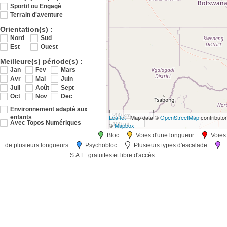
Sportif ou Engagé
Terrain d'aventure
Orientation(s) :
Nord
Sud
Est
Ouest
Meilleure(s) période(s) :
Jan
Fev
Mars
Avr
Mai
Juin
Juil
Août
Sept
Oct
Nov
Dec
Environnement adapté aux
200 km
Leaflet
| Map data ©
OpenStreetMap
contributo
enfants
100 mi
Avec Topos Numériques
©
Mapbox
: Bloc
: Voies d'une longueur
: Voies
de plusieurs longueurs
: Psychobloc
: Plusieurs types d'escalade
:
S.A.E. gratuites et libre d'accès