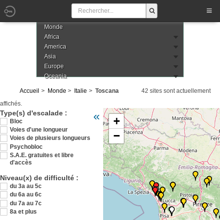
Monde
Africa
America
Asia
Europe
Oceania
Accueil
Monde
Italie
Toscana
42 sites sont actuellement
affichés.
Veuillez patienter pendant le chargement de l
Type(s) d'escalade :
«
+
Bloc
Voies d'une longueur
−
Voies de plusieurs longueurs
Psychobloc
S.A.E. gratuites et libre
d'accès
Niveau(x) de difficulté :
du 3a au 5c
du 6a au 6c
du 7a au 7c
8a et plus