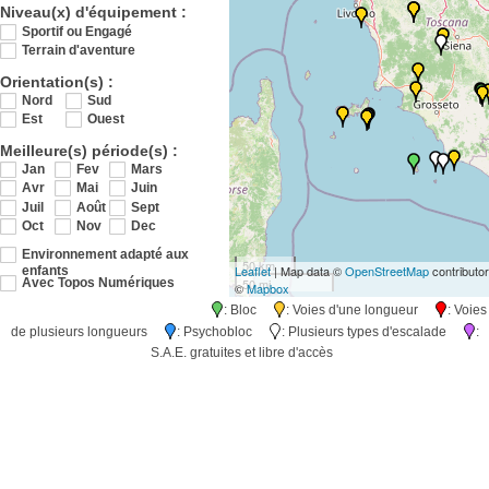
Niveau(x) d'équipement :
Sportif ou Engagé
Terrain d'aventure
Orientation(s) :
Nord
Sud
Est
Ouest
Meilleure(s) période(s) :
Jan
Fev
Mars
Avr
Mai
Juin
Juil
Août
Sept
Oct
Nov
Dec
Environnement adapté aux
50 km
Leaflet
| Map data ©
OpenStreetMap
contributo
enfants
50 mi
Avec Topos Numériques
©
Mapbox
: Bloc
: Voies d'une longueur
: Voies
de plusieurs longueurs
: Psychobloc
: Plusieurs types d'escalade
:
S.A.E. gratuites et libre d'accès