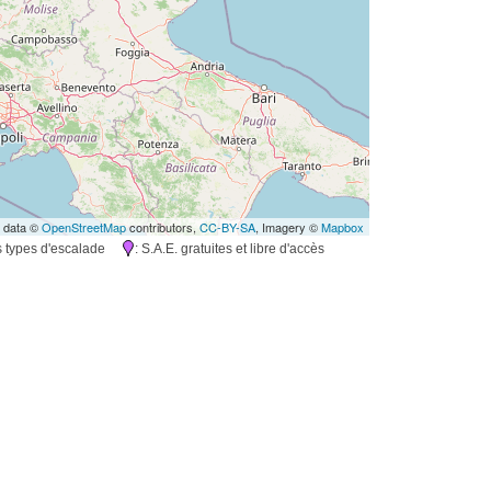
 data ©
OpenStreetMap
contributors,
CC-BY-SA
, Imagery ©
Mapbox
rs types d'escalade
: S.A.E. gratuites et libre d'accès