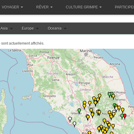
VOYAGER
RÊVER
CULTURE GRIMPE
PARTICIPE
Asia
Europe
Oceania
s sont actuellement affichés.
e chargement de la carte italie