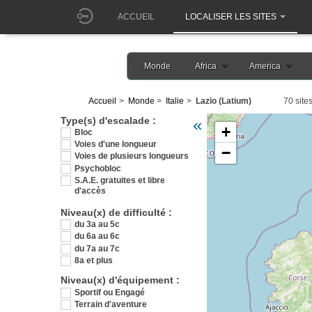
ACCUEIL
LOCALISER LES SITES
Monde
Africa
America
Accueil
Monde
Italie
Lazio (Latium)
70 site
Veuillez patienter pendant l
Type(s) d'escalade :
«
+
Bloc
Voies d'une longueur
−
Voies de plusieurs longueurs
Psychobloc
S.A.E. gratuites et libre
d'accès
Niveau(x) de difficulté :
du 3a au 5c
du 6a au 6c
du 7a au 7c
8a et plus
Niveau(x) d'équipement :
Sportif ou Engagé
Terrain d'aventure