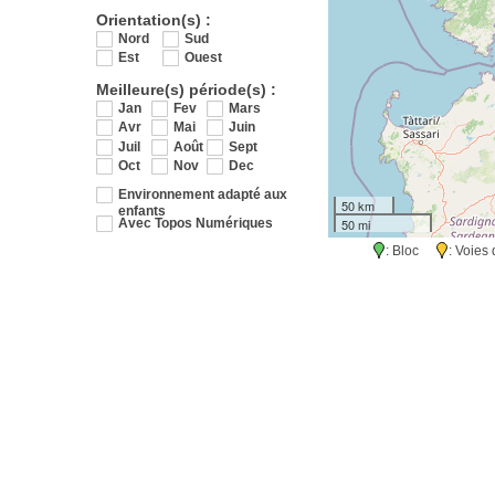
Orientation(s) :
Nord
Sud
Est
Ouest
Meilleure(s) période(s) :
Jan
Fev
Mars
Avr
Mai
Juin
Juil
Août
Sept
Oct
Nov
Dec
Environnement adapté aux
50 km
enfants
50 mi
Avec Topos Numériques
: Bloc
: Voie