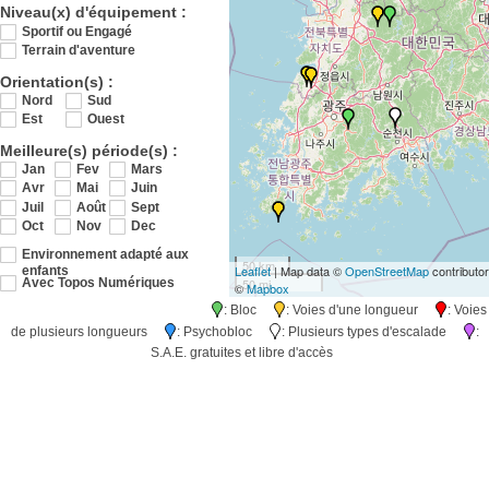
Niveau(x) d'équipement :
Sportif ou Engagé
Terrain d'aventure
Orientation(s) :
Nord
Sud
Est
Ouest
Meilleure(s) période(s) :
Jan
Fev
Mars
Avr
Mai
Juin
Juil
Août
Sept
Oct
Nov
Dec
Environnement adapté aux
50 km
Leaflet
| Map data ©
OpenStreetMap
contributo
enfants
50 mi
Avec Topos Numériques
©
Mapbox
: Bloc
: Voies d'une longueur
: Voies
de plusieurs longueurs
: Psychobloc
: Plusieurs types d'escalade
:
S.A.E. gratuites et libre d'accès