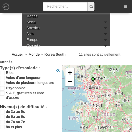
Monde
Africa
America
Asia
Europe
Oceania
Accueil
Monde
Korea South
11 sites sont actuellement
affichés.
Veuillez patienter pendant le chargement de
Type(s) d'escalade :
«
+
sud
Bloc
Voies d'une longueur
−
Voies de plusieurs longueurs
Psychobloc
S.A.E. gratuites et libre
d'accès
Niveau(x) de difficulté :
du 3a au 5c
du 6a au 6c
du 7a au 7c
8a et plus