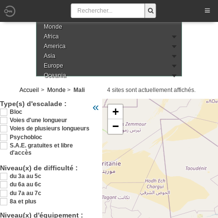
Monde
Africa
America
Asia
Europe
Oceania
Accueil
Monde
Mali
4 sites sont actuellement affichés.
Veuillez patienter pendant le chargement de
Type(s) d'escalade :
«
+
Bloc
Voies d'une longueur
−
Voies de plusieurs longueurs
Psychobloc
S.A.E. gratuites et libre
d'accès
Niveau(x) de difficulté :
du 3a au 5c
du 6a au 6c
du 7a au 7c
8a et plus
Niveau(x) d'équipement :