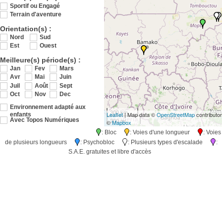
Sportif ou Engagé
Terrain d'aventure
Orientation(s) :
Nord
Sud
Est
Ouest
Meilleure(s) période(s) :
Jan
Fev
Mars
Avr
Mai
Juin
Juil
Août
Sept
Oct
Nov
Dec
Environnement adapté aux
300 km
Leaflet
| Map data ©
OpenStreetMap
contributo
enfants
200 mi
Avec Topos Numériques
©
Mapbox
: Bloc
: Voies d'une longueur
: Voies
de plusieurs longueurs
: Psychobloc
: Plusieurs types d'escalade
:
S.A.E. gratuites et libre d'accès