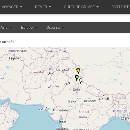
VOYAGER
RÊVER
CULTURE GRIMPE
PARTICIPE
Asia
Europe
Oceania
 affichés.
le chargement de la carte inde