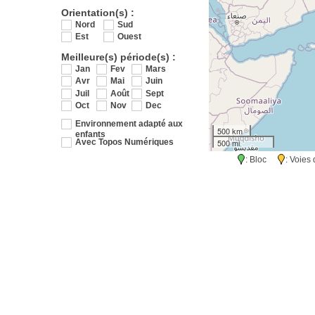
Orientation(s) :
Nord
Sud
Est
Ouest
Meilleure(s) période(s) :
Jan
Fev
Mars
Avr
Mai
Juin
Juil
Août
Sept
Oct
Nov
Dec
Environnement adapté aux
500 km
enfants
500 mi
Avec Topos Numériques
: Bloc
: Voie