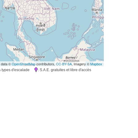
 data ©
OpenStreetMap
contributors,
CC-BY-SA
, Imagery ©
Mapbox
rs types d'escalade
: S.A.E. gratuites et libre d'accès