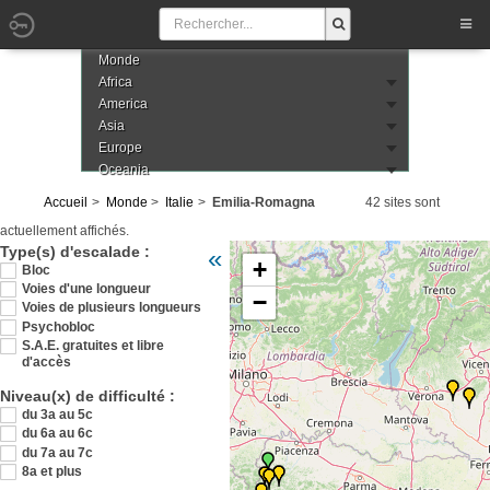
Monde
Africa
America
Asia
Europe
Oceania
Accueil
Monde
Italie
Emilia-Romagna
42 sites sont
actuellement affichés.
Veuillez patienter pendant le chargement de l
Type(s) d'escalade :
«
+
Bloc
Voies d'une longueur
−
Voies de plusieurs longueurs
Psychobloc
S.A.E. gratuites et libre
d'accès
Niveau(x) de difficulté :
du 3a au 5c
du 6a au 6c
du 7a au 7c
8a et plus