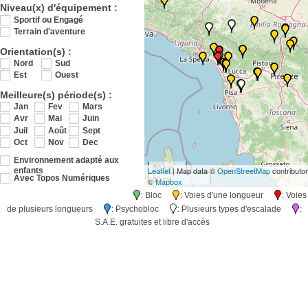
Niveau(x) d'équipement :
Sportif ou Engagé
Terrain d'aventure
Orientation(s) :
Nord
Sud
Est
Ouest
Meilleure(s) période(s) :
Jan
Fev
Mars
Avr
Mai
Juin
Juil
Août
Sept
Oct
Nov
Dec
Environnement adapté aux
50 km
Leaflet
| Map data ©
OpenStreetMap
contributo
enfants
50 mi
Avec Topos Numériques
©
Mapbox
: Bloc
: Voies d'une longueur
: Voies
de plusieurs longueurs
: Psychobloc
: Plusieurs types d'escalade
:
S.A.E. gratuites et libre d'accès