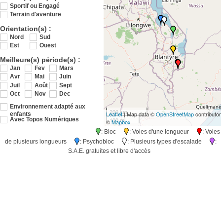
Sportif ou Engagé
Terrain d'aventure
Orientation(s) :
Nord
Sud
Est
Ouest
Meilleure(s) période(s) :
Jan
Fev
Mars
Avr
Mai
Juin
Juil
Août
Sept
Oct
Nov
Dec
Environnement adapté aux
200 km
Leaflet
| Map data ©
OpenStreetMap
contributo
enfants
100 mi
Avec Topos Numériques
©
Mapbox
: Bloc
: Voies d'une longueur
: Voies
de plusieurs longueurs
: Psychobloc
: Plusieurs types d'escalade
:
S.A.E. gratuites et libre d'accès