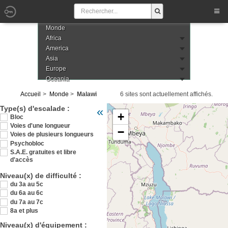
Monde
Africa
America
Asia
Europe
Oceania
Accueil
Monde
Malawi
6 sites sont actuellement affichés.
Veuillez patienter pendant le chargement de
Type(s) d'escalade :
«
+
Bloc
Voies d'une longueur
−
Voies de plusieurs longueurs
Psychobloc
S.A.E. gratuites et libre
d'accès
Niveau(x) de difficulté :
du 3a au 5c
du 6a au 6c
du 7a au 7c
8a et plus
Niveau(x) d'équipement :