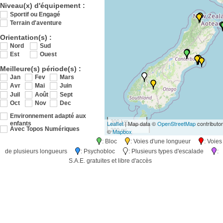
Niveau(x) d'équipement :
Sportif ou Engagé
Terrain d'aventure
Orientation(s) :
Nord
Sud
Est
Ouest
Meilleure(s) période(s) :
Jan
Fev
Mars
Avr
Mai
Juin
Juil
Août
Sept
Oct
Nov
Dec
Environnement adapté aux
300 km
Leaflet
| Map data ©
OpenStreetMap
contributo
enfants
200 mi
Avec Topos Numériques
©
Mapbox
: Bloc
: Voies d'une longueur
: Voies
de plusieurs longueurs
: Psychobloc
: Plusieurs types d'escalade
:
S.A.E. gratuites et libre d'accès