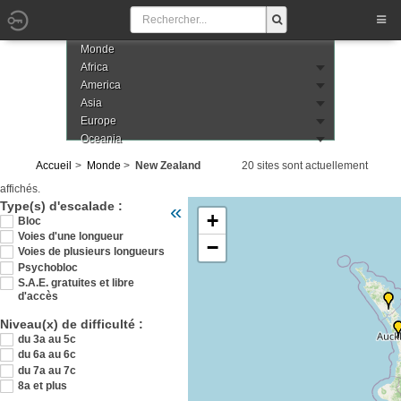
Monde
Africa
America
Asia
Europe
Oceania
Accueil
Monde
New Zealand
20 sites sont actuellement
affichés.
Veuillez patienter pendant le chargement de
Type(s) d'escalade :
«
+
zelande
Bloc
Voies d'une longueur
−
Voies de plusieurs longueurs
Psychobloc
S.A.E. gratuites et libre
d'accès
Niveau(x) de difficulté :
du 3a au 5c
du 6a au 6c
du 7a au 7c
8a et plus