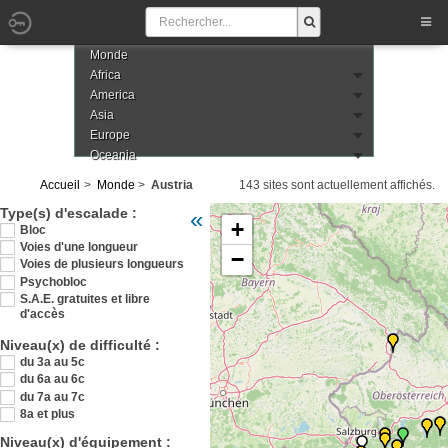
Monde
Africa
America
Asia
Europe
Oceania
Accueil
Monde
Austria
143 sites sont actuellement affichés.
Veuillez patienter pendant le chargement de
Type(s) d'escalade :
«
+
Bloc
Voies d'une longueur
−
Voies de plusieurs longueurs
Psychobloc
S.A.E. gratuites et libre
d'accès
Niveau(x) de difficulté :
du 3a au 5c
du 6a au 6c
du 7a au 7c
8a et plus
Niveau(x) d'équipement :