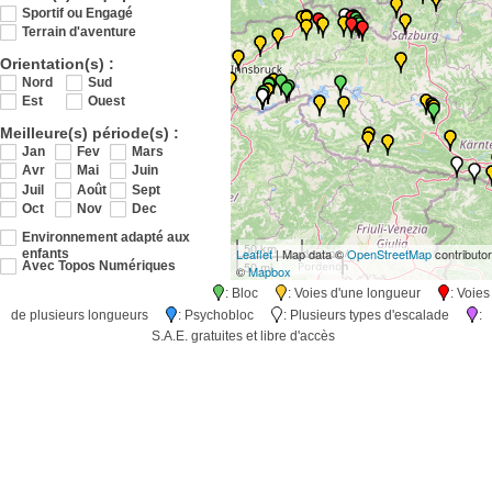
Sportif ou Engagé
Terrain d'aventure
Orientation(s) :
Nord
Sud
Est
Ouest
Meilleure(s) période(s) :
Jan
Fev
Mars
Avr
Mai
Juin
Juil
Août
Sept
Oct
Nov
Dec
Environnement adapté aux
50 km
Leaflet
| Map data ©
OpenStreetMap
contributo
enfants
50 mi
Avec Topos Numériques
©
Mapbox
: Bloc
: Voies d'une longueur
: Voies
de plusieurs longueurs
: Psychobloc
: Plusieurs types d'escalade
:
S.A.E. gratuites et libre d'accès