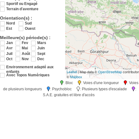
Sportif ou Engagé
Terrain d'aventure
Orientation(s) :
Nord
Sud
Est
Ouest
Meilleure(s) période(s) :
Jan
Fev
Mars
Avr
Mai
Juin
Juil
Août
Sept
Oct
Nov
Dec
Environnement adapté aux
100 km
Leaflet
| Map data ©
OpenStreetMap
contributo
enfants
50 mi
Avec Topos Numériques
©
Mapbox
: Bloc
: Voies d'une longueur
: Voies
de plusieurs longueurs
: Psychobloc
: Plusieurs types d'escalade
:
S.A.E. gratuites et libre d'accès