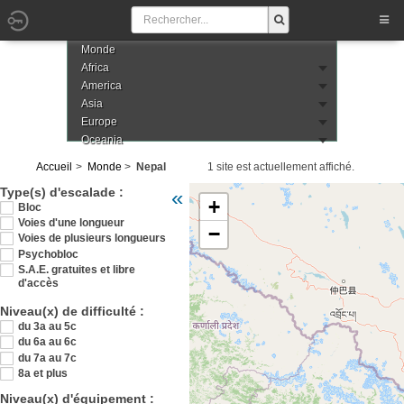
Monde
Africa
America
Asia
Europe
Oceania
Accueil
Monde
Nepal
1 site est actuellement affiché.
Veuillez patienter pendant le chargement de
Type(s) d'escalade :
«
+
Bloc
Voies d'une longueur
−
Voies de plusieurs longueurs
Psychobloc
S.A.E. gratuites et libre
d'accès
Niveau(x) de difficulté :
du 3a au 5c
du 6a au 6c
du 7a au 7c
8a et plus
Niveau(x) d'équipement :