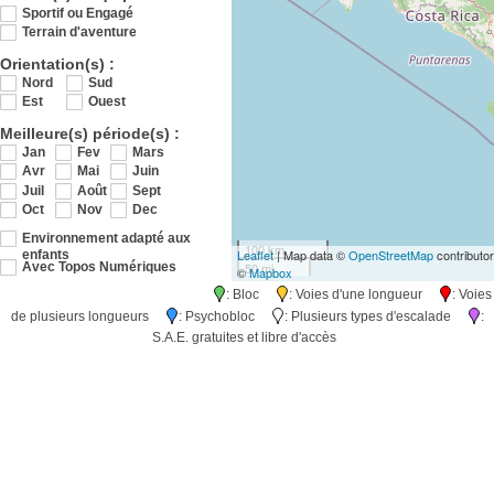
Sportif ou Engagé
Terrain d'aventure
Orientation(s) :
Nord
Sud
Est
Ouest
Meilleure(s) période(s) :
Jan
Fev
Mars
Avr
Mai
Juin
Juil
Août
Sept
Oct
Nov
Dec
Environnement adapté aux
100 km
Leaflet
| Map data ©
OpenStreetMap
contributo
enfants
50 mi
Avec Topos Numériques
©
Mapbox
: Bloc
: Voies d'une longueur
: Voies
de plusieurs longueurs
: Psychobloc
: Plusieurs types d'escalade
:
S.A.E. gratuites et libre d'accès