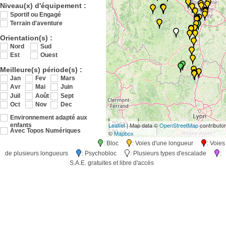
Niveau(x) d'équipement :
Sportif ou Engagé
Terrain d'aventure
Orientation(s) :
Nord
Sud
Est
Ouest
Meilleure(s) période(s) :
Jan
Fev
Mars
Avr
Mai
Juin
Juil
Août
Sept
Oct
Nov
Dec
Environnement adapté aux
50 km
Leaflet
| Map data ©
OpenStreetMap
contributo
enfants
50 mi
Avec Topos Numériques
©
Mapbox
: Bloc
: Voies d'une longueur
: Voies
de plusieurs longueurs
: Psychobloc
: Plusieurs types d'escalade
:
S.A.E. gratuites et libre d'accès