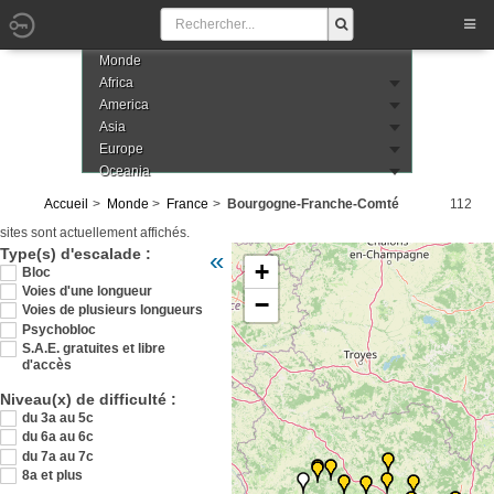
Monde
Africa
America
Asia
Europe
Oceania
Accueil
Monde
France
Bourgogne-Franche-Comté
112
sites sont actuellement affichés.
Veuillez patienter pendant le chargement de
Type(s) d'escalade :
«
+
Bloc
Voies d'une longueur
−
Voies de plusieurs longueurs
Psychobloc
S.A.E. gratuites et libre
d'accès
Niveau(x) de difficulté :
du 3a au 5c
du 6a au 6c
du 7a au 7c
8a et plus