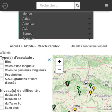
Monde
Africa
America
Asia
Europe
Oceania
Accueil
Monde
Czech Republic
46 sites sont actuellement
affichés.
Veuillez patienter pendant le chargement de
Type(s) d'escalade :
«
+
tcheque
Bloc
Voies d'une longueur
−
Voies de plusieurs longueurs
Psychobloc
S.A.E. gratuites et libre
d'accès
Niveau(x) de difficulté :
du 3a au 5c
du 6a au 6c
du 7a au 7c
8a et plus