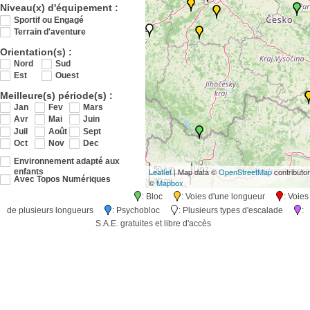
Niveau(x) d'équipement :
Sportif ou Engagé
Terrain d'aventure
Orientation(s) :
Nord
Sud
Est
Ouest
Meilleure(s) période(s) :
Jan
Fev
Mars
Avr
Mai
Juin
Juil
Août
Sept
Oct
Nov
Dec
Environnement adapté aux
50 km
Leaflet
| Map data ©
OpenStreetMap
contributo
enfants
30 mi
Avec Topos Numériques
©
Mapbox
: Bloc
: Voies d'une longueur
: Voies
de plusieurs longueurs
: Psychobloc
: Plusieurs types d'escalade
:
S.A.E. gratuites et libre d'accès