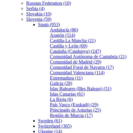
Russian Federation (10)
Serbia (4)
Slovakia (10)
Slovenia (59)
Spain (953)
Andalucía (86)
Aragón (114)
Castilla-La Mancha (21)
Castilla y León (69)
Cataluña (Catalunya) (247)
Comunidad Autónoma de Cantabria (21)
Comunidad de Madrid (29)
Comunidad Foral de Navarra (17)
Comunidad Valenciana (114)
Extremadura (11)
Galicia (28)
Islas Baleares (Illes Balears) (51)
Islas Canarias (61)
La Rioja (6)
País Vasco (Euskadi) (29)
Principado de Asturias (25)
Región de Murcia (17)
Sweden (61)
Switzerland (365)
Ukraine (14)