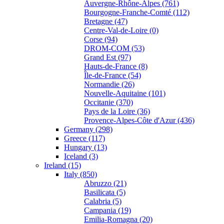
Auvergne-Rhône-Alpes (761)
Bourgogne-Franche-Comté (112)
Bretagne (47)
Centre-Val-de-Loire (0)
Corse (94)
DROM-COM (53)
Grand Est (97)
Hauts-de-France (8)
Île-de-France (54)
Normandie (26)
Nouvelle-Aquitaine (101)
Occitanie (370)
Pays de la Loire (36)
Provence-Alpes-Côte d'Azur (436)
Germany (298)
Greece (117)
Hungary (13)
Iceland (3)
Ireland (15)
Italy (850)
Abruzzo (21)
Basilicata (5)
Calabria (5)
Campania (19)
Emilia-Romagna (20)