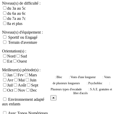
Niveau(x) de difficulté :
du 3a au 5c
du 6a au 6c
du 7a au 7c
8a et plus
Niveau(x) d'équipement :
Sportif ou Engagé
Terrain d'aventure
Orientation(s) :
Nord
Sud
Est
Ouest
Meilleure(s) période(s) :
Jan
Fev
Mars
: Bloc
: Voies d'une longueur
: Voies
Avr
Mai
Juin
de plusieurs longueurs
: Psychobloc
:
Juil
Août
Sept
Plusieurs types d'escalade
: S.A.E. gratuites et
Oct
Nov
Dec
libre d'accès
Environnement adapté
aux enfants
Avec Topos Numériques