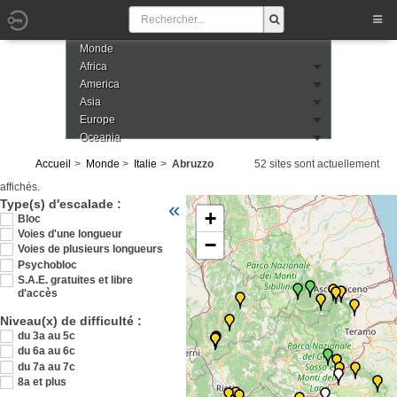
Monde
Africa
America
Asia
Europe
Oceania
Accueil
Monde
Italie
Abruzzo
52 sites sont actuellement
affichés.
Veuillez patienter pendant le chargement de l
Type(s) d'escalade :
«
+
Bloc
Voies d'une longueur
−
Voies de plusieurs longueurs
Psychobloc
S.A.E. gratuites et libre
d'accès
Niveau(x) de difficulté :
du 3a au 5c
du 6a au 6c
du 7a au 7c
8a et plus