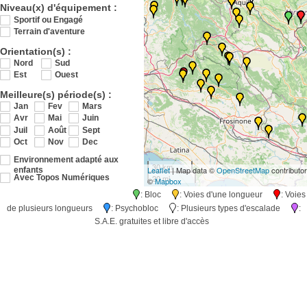
Niveau(x) d'équipement :
Sportif ou Engagé
Terrain d'aventure
Orientation(s) :
Nord
Sud
Est
Ouest
Meilleure(s) période(s) :
Jan
Fev
Mars
Avr
Mai
Juin
Juil
Août
Sept
Oct
Nov
Dec
Environnement adapté aux
30 km
Leaflet
| Map data ©
OpenStreetMap
contributo
enfants
20 mi
Avec Topos Numériques
©
Mapbox
: Bloc
: Voies d'une longueur
: Voies
de plusieurs longueurs
: Psychobloc
: Plusieurs types d'escalade
:
S.A.E. gratuites et libre d'accès