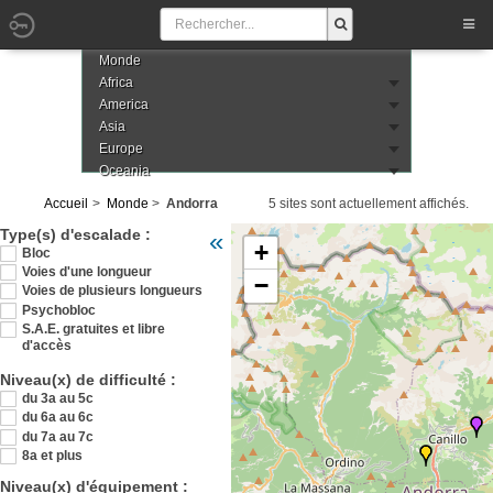
Monde
Africa
America
Asia
Europe
Oceania
Accueil
Monde
Andorra
5 sites sont actuellement affichés.
Veuillez patienter pendant le chargement de
Type(s) d'escalade :
«
+
Bloc
Voies d'une longueur
−
Voies de plusieurs longueurs
Psychobloc
S.A.E. gratuites et libre
d'accès
Niveau(x) de difficulté :
du 3a au 5c
du 6a au 6c
du 7a au 7c
8a et plus
Niveau(x) d'équipement :