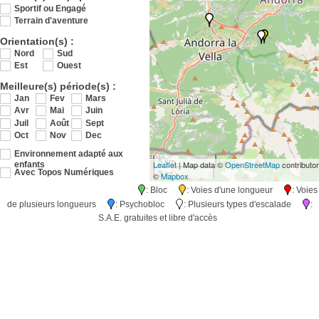
Sportif ou Engagé
Terrain d'aventure
Orientation(s) :
Nord
Sud
Est
Ouest
Meilleure(s) période(s) :
Jan
Fev
Mars
Avr
Mai
Juin
Juil
Août
Sept
Oct
Nov
Dec
Environnement adapté aux
5 km
Leaflet
| Map data ©
OpenStreetMap
contributo
enfants
3 mi
Avec Topos Numériques
©
Mapbox
: Bloc
: Voies d'une longueur
: Voies
de plusieurs longueurs
: Psychobloc
: Plusieurs types d'escalade
:
S.A.E. gratuites et libre d'accès