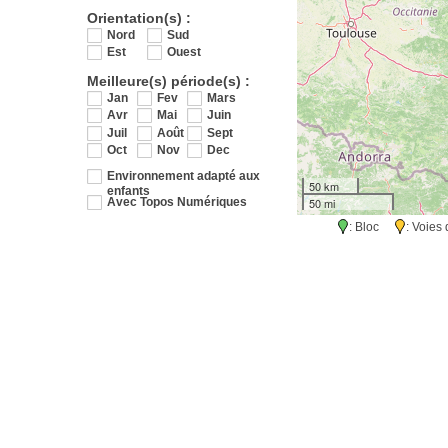
Orientation(s) :
Nord
Sud
Est
Ouest
Meilleure(s) période(s) :
Jan
Fev
Mars
Avr
Mai
Juin
Juil
Août
Sept
Oct
Nov
Dec
Environnement adapté aux
50 km
enfants
50 mi
Avec Topos Numériques
: Bloc
: Voie