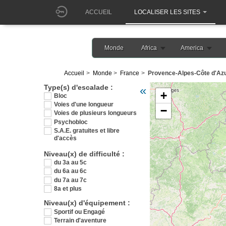
ACCUEIL
LOCALISER LES SITES
Monde
Africa
America
Accueil
Monde
France
Provence-Alpes-Côte d'Az
Veuillez patienter pendant 
Type(s) d'escalade :
«
+
Bloc
Voies d'une longueur
−
Voies de plusieurs longueurs
Psychobloc
S.A.E. gratuites et libre
d'accès
Niveau(x) de difficulté :
du 3a au 5c
du 6a au 6c
du 7a au 7c
8a et plus
Niveau(x) d'équipement :
Sportif ou Engagé
Terrain d'aventure