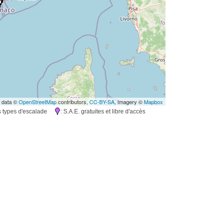
 data ©
OpenStreetMap
contributors,
CC-BY-SA
, Imagery ©
Mapbox
rs types d'escalade
: S.A.E. gratuites et libre d'accès