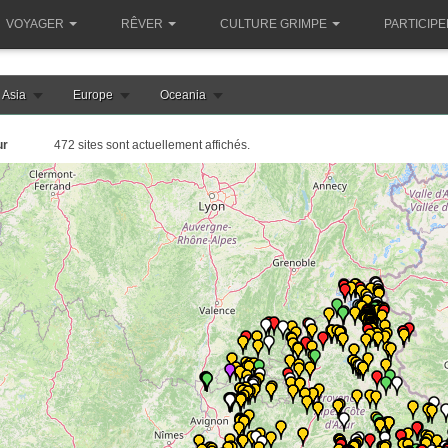
VOYAGER
RÊVER
CULTURE GRIMPE
PARTICIPE
Asia
Europe
Oceania
ur
472 sites sont actuellement affichés.
le chargement de la carte france