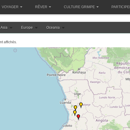
VOYAGER
RÊVER
CULTURE GRIMPE
PARTICIPE
Asia
Europe
Oceania
nt affichés.
le chargement de la carte angola