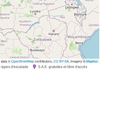
 data ©
OpenStreetMap
contributors,
CC-BY-SA
, Imagery ©
Mapbox
rs types d'escalade
: S.A.E. gratuites et libre d'accès