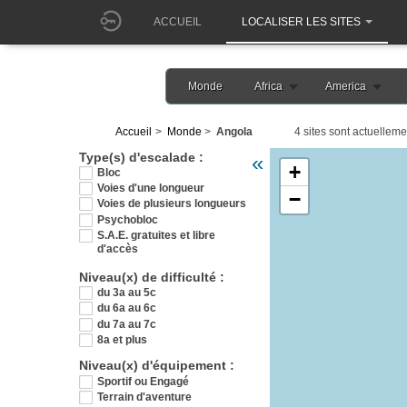
ACCUEIL
LOCALISER LES SITES
Monde
Africa
America
Accueil
Monde
Angola
4 sites sont actuelleme
Veuillez patienter pendant 
Type(s) d'escalade :
«
+
Bloc
Voies d'une longueur
−
Voies de plusieurs longueurs
Psychobloc
S.A.E. gratuites et libre
d'accès
Niveau(x) de difficulté :
du 3a au 5c
du 6a au 6c
du 7a au 7c
8a et plus
Niveau(x) d'équipement :
Sportif ou Engagé
Terrain d'aventure