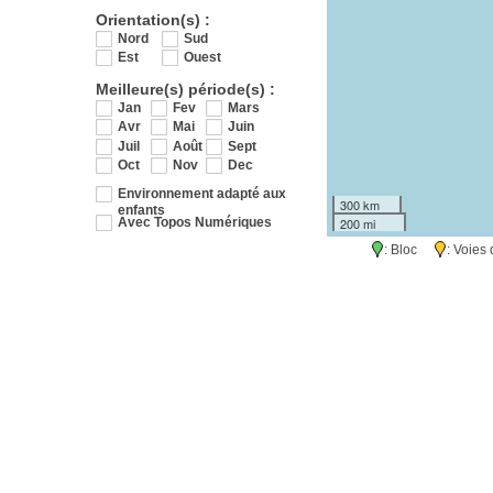
Orientation(s) :
Nord
Sud
Est
Ouest
Meilleure(s) période(s) :
Jan
Fev
Mars
Avr
Mai
Juin
Juil
Août
Sept
Oct
Nov
Dec
Environnement adapté aux
300 km
enfants
200 mi
Avec Topos Numériques
: Bloc
: Voie