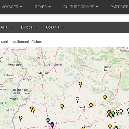
VOYAGER
RÊVER
CULTURE GRIMPE
PARTICIPE
Asia
Europe
Oceania
s sont actuellement affichés.
le chargement de la carte espagne