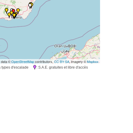
 data ©
OpenStreetMap
contributors,
CC-BY-SA
, Imagery ©
Mapbox
rs types d'escalade
: S.A.E. gratuites et libre d'accès