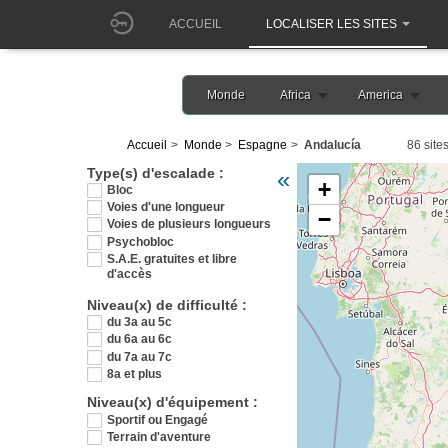
ACCUEIL
LOCALISER LES SITES
Monde
Africa
America
Accueil
Monde
Espagne
Andalucía
86 site
Veuillez patienter pendant 
Type(s) d'escalade :
«
+
Bloc
Voies d'une longueur
−
Voies de plusieurs longueurs
Psychobloc
S.A.E. gratuites et libre
d'accès
Niveau(x) de difficulté :
du 3a au 5c
du 6a au 6c
du 7a au 7c
8a et plus
Niveau(x) d'équipement :
Sportif ou Engagé
Terrain d'aventure