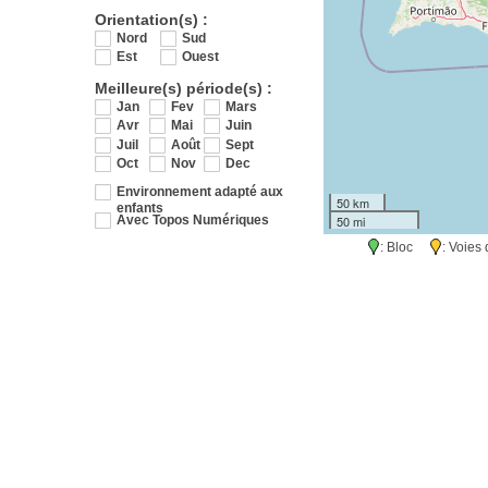
Orientation(s) :
Nord
Sud
Est
Ouest
Meilleure(s) période(s) :
Jan
Fev
Mars
Avr
Mai
Juin
Juil
Août
Sept
Oct
Nov
Dec
Environnement adapté aux
50 km
enfants
50 mi
Avec Topos Numériques
: Bloc
: Voie