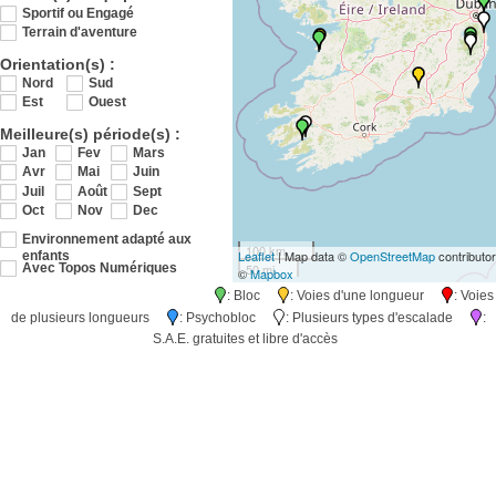
Sportif ou Engagé
Terrain d'aventure
Orientation(s) :
Nord
Sud
Est
Ouest
Meilleure(s) période(s) :
Jan
Fev
Mars
Avr
Mai
Juin
Juil
Août
Sept
Oct
Nov
Dec
Environnement adapté aux
100 km
Leaflet
| Map data ©
OpenStreetMap
contributo
enfants
50 mi
Avec Topos Numériques
©
Mapbox
: Bloc
: Voies d'une longueur
: Voies
de plusieurs longueurs
: Psychobloc
: Plusieurs types d'escalade
:
S.A.E. gratuites et libre d'accès