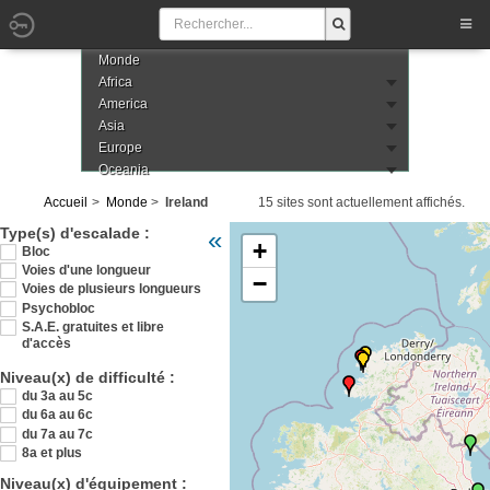
Monde
Africa
America
Asia
Europe
Oceania
Accueil
Monde
Ireland
15 sites sont actuellement affichés.
Veuillez patienter pendant le chargement de 
Type(s) d'escalade :
«
+
Bloc
Voies d'une longueur
−
Voies de plusieurs longueurs
Psychobloc
S.A.E. gratuites et libre
d'accès
Niveau(x) de difficulté :
du 3a au 5c
du 6a au 6c
du 7a au 7c
8a et plus
Niveau(x) d'équipement :