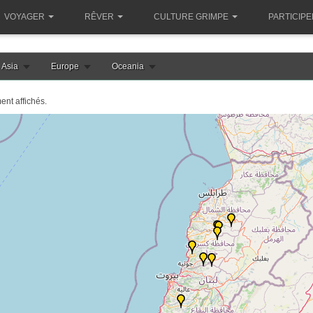
VOYAGER
RÊVER
CULTURE GRIMPE
PARTICIPE
Asia
Europe
Oceania
ent affichés.
le chargement de la carte liban