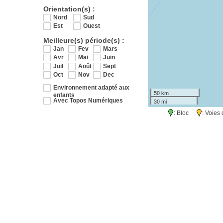
Orientation(s) :
Nord
Sud
Est
Ouest
Meilleure(s) période(s) :
Jan
Fev
Mars
Avr
Mai
Juin
Juil
Août
Sept
Oct
Nov
Dec
Environnement adapté aux
50 km
enfants
30 mi
Avec Topos Numériques
: Bloc
: Voie