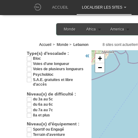
ACCUEIL
LOCALISER LES SITES
Monde
Africa
America
Accueil
Monde
Lebanon
8 sites sont actuellem
Veuillez patienter pendant 
Type(s) d'escalade :
«
+
Bloc
Voies d'une longueur
−
Voies de plusieurs longueurs
Psychobloc
S.A.E. gratuites et libre
d'accès
Niveau(x) de difficulté :
du 3a au 5c
du 6a au 6c
du 7a au 7c
8a et plus
Niveau(x) d'équipement :
Sportif ou Engagé
Terrain d'aventure