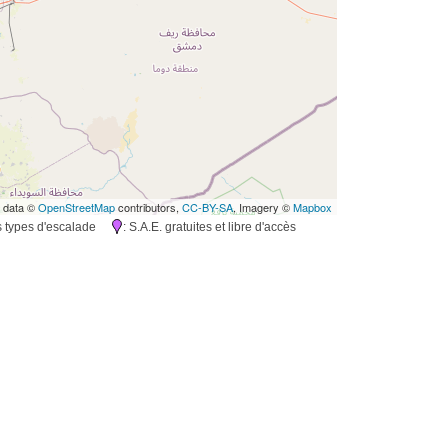
 data ©
OpenStreetMap
contributors,
CC-BY-SA
, Imagery ©
Mapbox
rs types d'escalade
: S.A.E. gratuites et libre d'accès