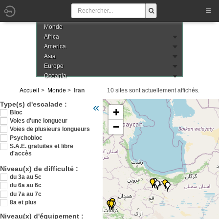
Monde
Africa
America
Asia
Europe
Oceania
Accueil
Monde
Iran
10 sites sont actuellement affichés.
Veuillez patienter pendant le chargement de 
Type(s) d'escalade :
«
+
Bloc
Voies d'une longueur
−
Voies de plusieurs longueurs
Psychobloc
S.A.E. gratuites et libre
d'accès
Niveau(x) de difficulté :
du 3a au 5c
du 6a au 6c
du 7a au 7c
8a et plus
Niveau(x) d'équipement :