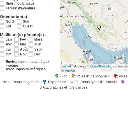
Sportif ou Engagé
Terrain d'aventure
Orientation(s) :
Nord
Sud
Est
Ouest
Meilleure(s) période(s) :
Jan
Fev
Mars
Avr
Mai
Juin
Juil
Août
Sept
Oct
Nov
Dec
Environnement adapté aux
300 km
Leaflet
| Map data ©
OpenStreetMap
contributo
enfants
200 mi
Avec Topos Numériques
©
Mapbox
: Bloc
: Voies d'une longueur
: Voies
de plusieurs longueurs
: Psychobloc
: Plusieurs types d'escalade
:
S.A.E. gratuites et libre d'accès