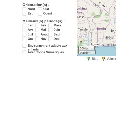
Orientation(s) :
Nord
Sud
Est
Ouest
Meilleure(s) période(s) :
Jan
Fev
Mars
Avr
Mai
Juin
Juil
Août
Sept
Oct
Nov
Dec
Environnement adapté aux
300 km
enfants
200 mi
Avec Topos Numériques
: Bloc
: Voie