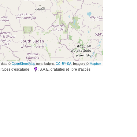
 data ©
OpenStreetMap
contributors,
CC-BY-SA
, Imagery ©
Mapbox
rs types d'escalade
: S.A.E. gratuites et libre d'accès