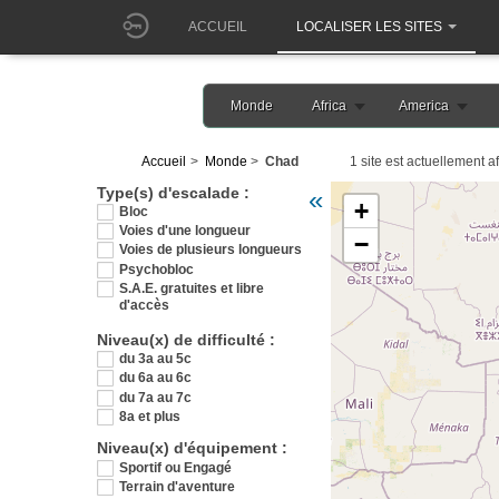
ACCUEIL
LOCALISER LES SITES
Monde
Africa
America
Accueil
Monde
Chad
1 site est actuellement af
Veuillez patienter pendant 
Type(s) d'escalade :
«
+
Bloc
Voies d'une longueur
−
Voies de plusieurs longueurs
Psychobloc
S.A.E. gratuites et libre
d'accès
Niveau(x) de difficulté :
du 3a au 5c
du 6a au 6c
du 7a au 7c
8a et plus
Niveau(x) d'équipement :
Sportif ou Engagé
Terrain d'aventure