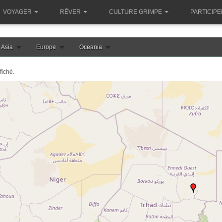
VOYAGER
RÊVER
CULTURE GRIMPE
PARTICIPE
Asia
Europe
Oceania
fiché.
le chargement de la carte tchad