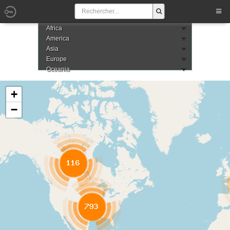
Africa
America
Asia
Europe
Oceania
+
−