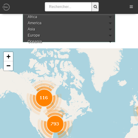
Africa
America
Asia
Europe
Oceania
+
−