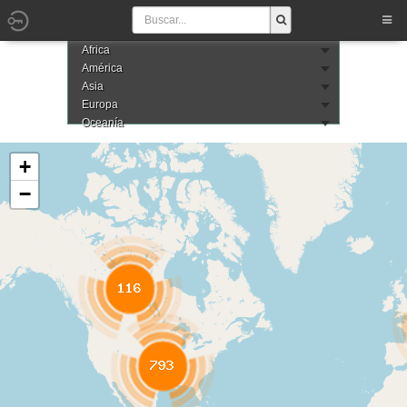
Africa
América
Asia
Europa
Oceanía
+
−