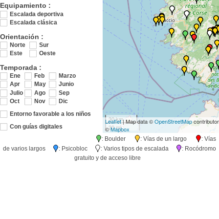
Equipamiento :
Escalada deportiva
Escalada clásica
Orientación :
Norte
Sur
Este
Oeste
Temporada :
Ene
Feb
Marzo
Apr
May
Junio
Julio
Ago
Sep
Oct
Nov
Dic
Entorno favorable a los niños
30 km
Leaflet
| Map data ©
OpenStreetMap
contributo
20 mi
Con guías digitales
©
Mapbox
: Boulder
: Vías de un largo
: Vías
de varios largos
: Psicobloc
: Varios tipos de escalada
: Rocódromo
gratuito y de acceso libre