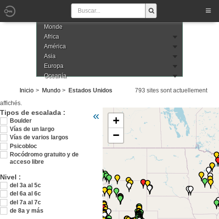
Monde
Africa
América
Asia
Europa
Oceanía
Inicio
Mundo
Estados Unidos
793 sites sont actuellement
affichés.
Veuillez patienter pendant le chargement de 
Tipos de escalada :
«
+
Boulder
Vías de un largo
−
Vías de varios largos
Psicobloc
Rocódromo gratuito y de
acceso libre
Nivel :
del 3a al 5c
del 6a al 6c
del 7a al 7c
de 8a y más