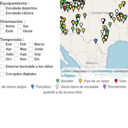
Equipamiento :
Escalada deportiva
Escalada clásica
Orientación :
Norte
Sur
Este
Oeste
Temporada :
Ene
Feb
Marzo
Apr
May
Junio
Julio
Ago
Sep
Oct
Nov
Dic
Entorno favorable a los niños
500 km
Leaflet
| Map data ©
OpenStreetMap
contributo
300 mi
Con guías digitales
©
Mapbox
: Boulder
: Vías de un largo
: Vías
de varios largos
: Psicobloc
: Varios tipos de escalada
: Rocódromo
gratuito y de acceso libre