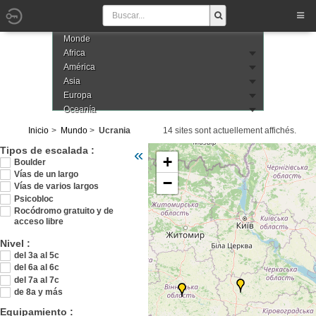
Monde
Africa
América
Asia
Europa
Oceanía
Inicio
Mundo
Ucrania
14 sites sont actuellement affichés.
Veuillez patienter pendant le chargement de
Tipos de escalada :
«
+
Boulder
Vías de un largo
−
Vías de varios largos
Psicobloc
Rocódromo gratuito y de
acceso libre
Nivel :
del 3a al 5c
del 6a al 6c
del 7a al 7c
de 8a y más
Equipamiento :