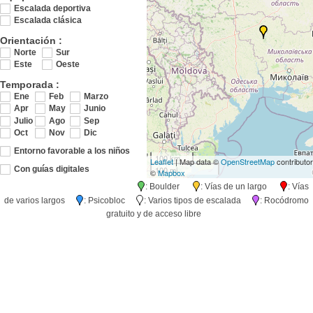
Escalada deportiva
Escalada clásica
Orientación :
Norte
Sur
Este
Oeste
Temporada :
Ene
Feb
Marzo
Apr
May
Junio
Julio
Ago
Sep
Oct
Nov
Dic
Entorno favorable a los niños
100 km
Leaflet
| Map data ©
OpenStreetMap
contributo
100 mi
Con guías digitales
©
Mapbox
: Boulder
: Vías de un largo
: Vías
de varios largos
: Psicobloc
: Varios tipos de escalada
: Rocódromo
gratuito y de acceso libre