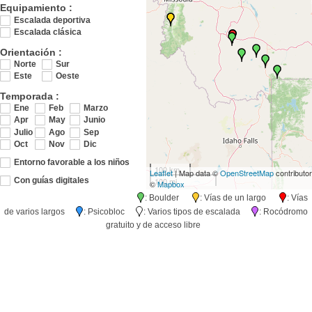
Equipamiento :
Escalada deportiva
Escalada clásica
Orientación :
Norte
Sur
Este
Oeste
Temporada :
Ene
Feb
Marzo
Apr
May
Junio
Julio
Ago
Sep
Oct
Nov
Dic
Entorno favorable a los niños
100 km
Leaflet
| Map data ©
OpenStreetMap
contributo
100 mi
Con guías digitales
©
Mapbox
: Boulder
: Vías de un largo
: Vías
de varios largos
: Psicobloc
: Varios tipos de escalada
: Rocódromo
gratuito y de acceso libre