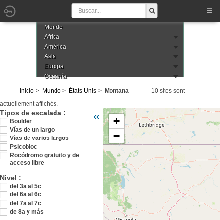
Monde
Africa
América
Asia
Europa
Oceanía
Inicio
Mundo
États-Unis
Montana
10 sites sont
actuellement affichés.
Veuillez patienter pendant le chargement de 
Tipos de escalada :
«
+
Boulder
Vías de un largo
−
Vías de varios largos
Psicobloc
Rocódromo gratuito y de
acceso libre
Nivel :
del 3a al 5c
del 6a al 6c
del 7a al 7c
de 8a y más