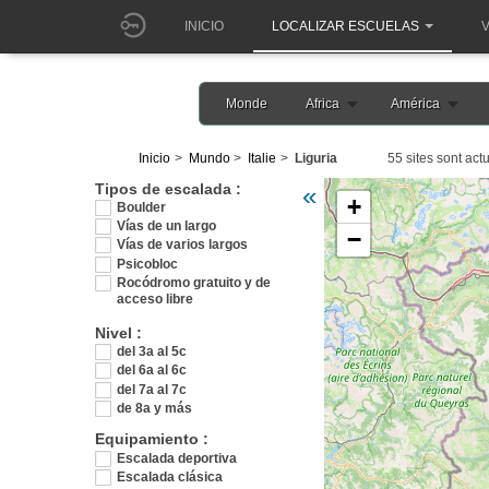
INICIO
LOCALIZAR ESCUELAS
V
Monde
Africa
América
Inicio
Mundo
Italie
Liguria
55 sites sont act
Veuillez patienter pendant l
Tipos de escalada :
«
+
Boulder
Vías de un largo
−
Vías de varios largos
Psicobloc
Rocódromo gratuito y de
acceso libre
Nivel :
del 3a al 5c
del 6a al 6c
del 7a al 7c
de 8a y más
Equipamiento :
Escalada deportiva
Escalada clásica