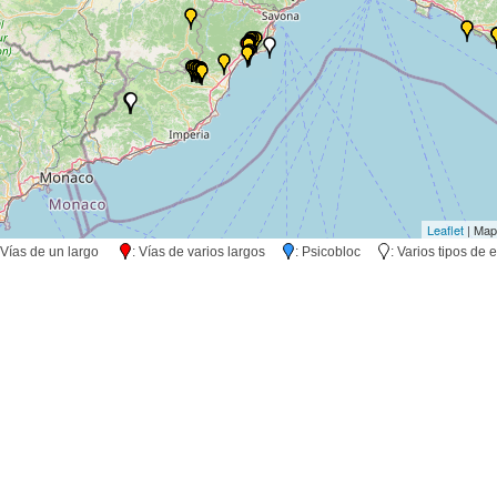
Leaflet
| Map
 Vías de un largo
: Vías de varios largos
: Psicobloc
: Varios tipos d