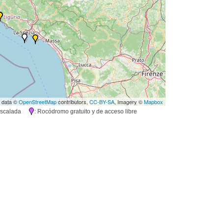
 data ©
OpenStreetMap
contributors,
CC-BY-SA
, Imagery ©
Mapbox
e escalada
: Rocódromo gratuito y de acceso libre