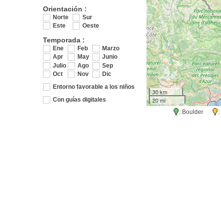
Orientación :
Norte
Sur
Este
Oeste
Temporada :
Ene
Feb
Marzo
Apr
May
Junio
Julio
Ago
Sep
Oct
Nov
Dic
Entorno favorable a los niños
30 km
20 mi
Con guías digitales
: Boulder
: