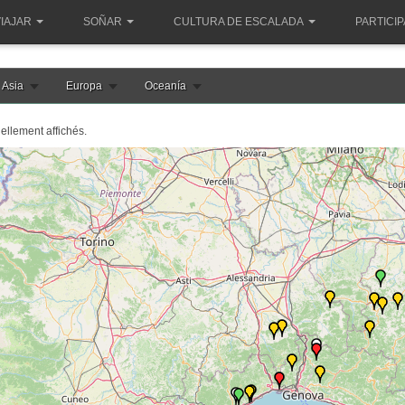
IAJAR
SOÑAR
CULTURA DE ESCALADA
PARTICI
Asia
Europa
Oceanía
uellement affichés.
e chargement de la carte italie