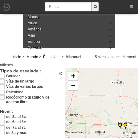
Monde
Africa
América
Asia
Europa
Oceanía
Inicio
Mundo
États-Unis
Missouri
5 sites sont actuellement
affichés.
Veuillez patienter pendant le chargement de 
Tipos de escalada :
«
+
Boulder
Vías de un largo
−
Vías de varios largos
Psicobloc
Rocódromo gratuito y de
acceso libre
Nivel :
del 3a al 5c
del 6a al 6c
del 7a al 7c
de 8a y más