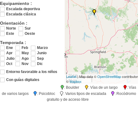
Equipamiento :
Escalada deportiva
Escalada clásica
Orientación :
Norte
Sur
Este
Oeste
Temporada :
Ene
Feb
Marzo
Apr
May
Junio
Julio
Ago
Sep
Oct
Nov
Dic
Entorno favorable a los niños
50 km
Leaflet
| Map data ©
OpenStreetMap
contributo
50 mi
Con guías digitales
©
Mapbox
: Boulder
: Vías de un largo
: Vías
de varios largos
: Psicobloc
: Varios tipos de escalada
: Rocódromo
gratuito y de acceso libre