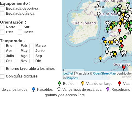
Equipamiento :
Escalada deportiva
Escalada clásica
Orientación :
Norte
Sur
Este
Oeste
Temporada :
Ene
Feb
Marzo
Apr
May
Junio
Julio
Ago
Sep
Oct
Nov
Dic
Entorno favorable a los niños
200 km
Leaflet
| Map data ©
OpenStreetMap
contributo
100 mi
Con guías digitales
©
Mapbox
: Boulder
: Vías de un largo
: Vías
de varios largos
: Psicobloc
: Varios tipos de escalada
: Rocódromo
gratuito y de acceso libre