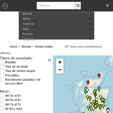
Monde
Africa
América
Asia
Europa
Oceanía
Inicio
Mundo
Reino Unido
167 sites sont actuellement
affichés.
Veuillez patienter pendant le chargement d
Tipos de escalada :
«
+
Boulder
Vías de un largo
−
Vías de varios largos
Psicobloc
Rocódromo gratuito y de
acceso libre
Nivel :
del 3a al 5c
del 6a al 6c
del 7a al 7c
de 8a y más