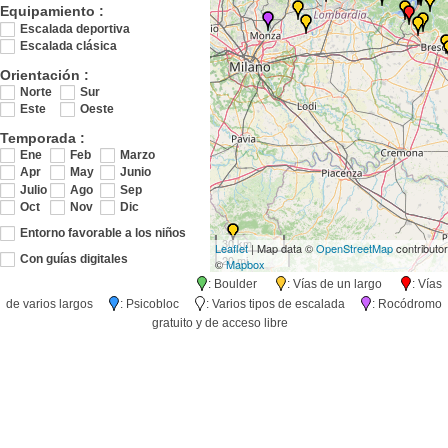
Equipamiento :
Escalada deportiva
Escalada clásica
Orientación :
Norte
Sur
Este
Oeste
Temporada :
Ene
Feb
Marzo
Apr
May
Junio
Julio
Ago
Sep
Oct
Nov
Dic
Entorno favorable a los niños
30 km
Leaflet
| Map data ©
OpenStreetMap
contributo
20 mi
Con guías digitales
©
Mapbox
: Boulder
: Vías de un largo
: Vías
de varios largos
: Psicobloc
: Varios tipos de escalada
: Rocódromo
gratuito y de acceso libre