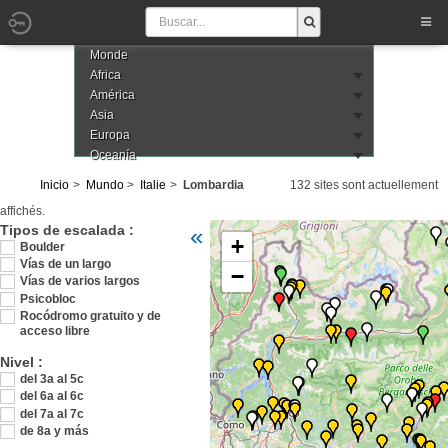
Monde
Africa
América
Asia
Europa
Oceanía
Inicio
Mundo
Italie
Lombardia
132 sites sont actuellement
affichés.
Veuillez patienter pendant le chargement de l
Tipos de escalada :
«
+
Boulder
Vías de un largo
−
Vías de varios largos
Psicobloc
Rocódromo gratuito y de
acceso libre
Nivel :
del 3a al 5c
del 6a al 6c
del 7a al 7c
de 8a y más