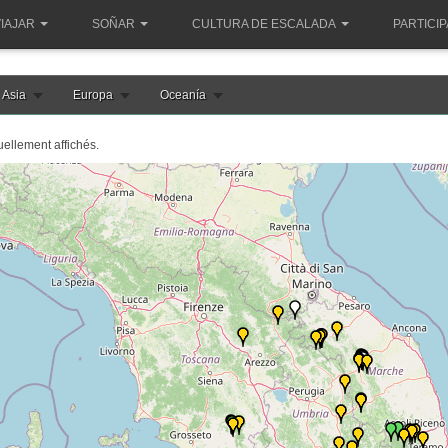
IAJAR
SOÑAR
CULTURA DE ESCALADA
PARTICI
Asia
Europa
Oceanía
uellement affichés.
e chargement de la carte italie