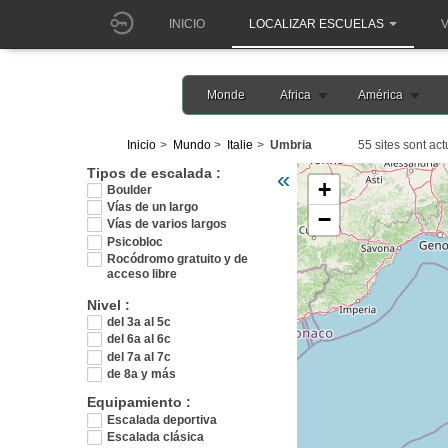
INICIO
LOCALIZAR ESCUELAS
V
Monde
Africa
América
Inicio
Mundo
Italie
Umbria
55 sites sont act
Veuillez patienter pendant l
Tipos de escalada :
«
+
Boulder
Vías de un largo
−
Vías de varios largos
Psicobloc
Rocódromo gratuito y de
acceso libre
Nivel :
del 3a al 5c
del 6a al 6c
del 7a al 7c
de 8a y más
Equipamiento :
Escalada deportiva
Escalada clásica