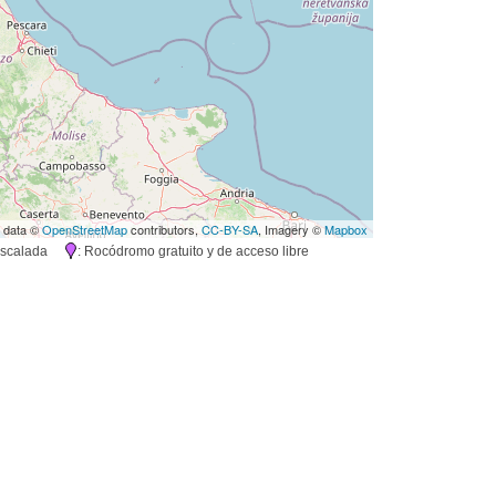
 data ©
OpenStreetMap
contributors,
CC-BY-SA
, Imagery ©
Mapbox
e escalada
: Rocódromo gratuito y de acceso libre