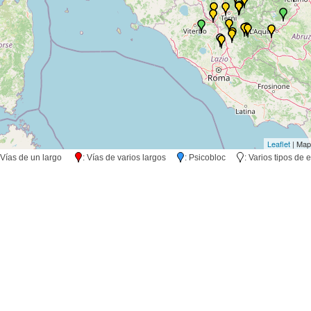
Leaflet
| Map
 Vías de un largo
: Vías de varios largos
: Psicobloc
: Varios tipos d