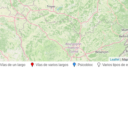
Leaflet
| Map
 Vías de un largo
: Vías de varios largos
: Psicobloc
: Varios tipos d