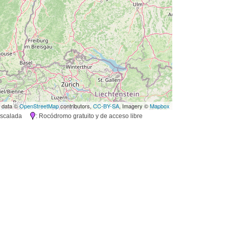
 data ©
OpenStreetMap
contributors,
CC-BY-SA
, Imagery ©
Mapbox
e escalada
: Rocódromo gratuito y de acceso libre