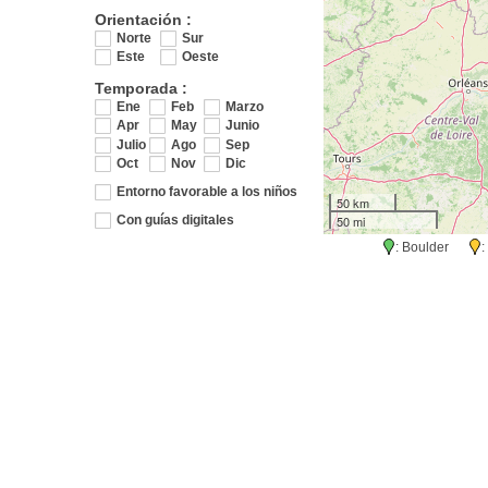
Orientación :
Norte
Sur
Este
Oeste
Temporada :
Ene
Feb
Marzo
Apr
May
Junio
Julio
Ago
Sep
Oct
Nov
Dic
Entorno favorable a los niños
50 km
50 mi
Con guías digitales
: Boulder
: