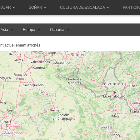
IAJAR
SOÑAR
CULTURA DE ESCALADA
PARTICI
Asia
Europa
Oceanía
ont actuellement affichés.
le chargement de la carte france