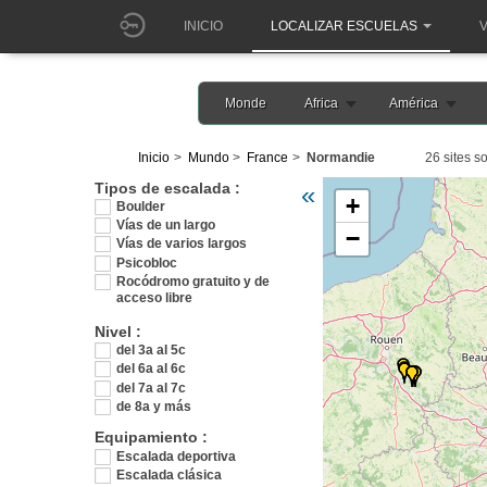
INICIO
LOCALIZAR ESCUELAS
V
Monde
Africa
América
Inicio
Mundo
France
Normandie
26 sites s
Veuillez patienter pendant 
Tipos de escalada :
«
+
Boulder
Vías de un largo
−
Vías de varios largos
Psicobloc
Rocódromo gratuito y de
acceso libre
Nivel :
del 3a al 5c
del 6a al 6c
del 7a al 7c
de 8a y más
Equipamiento :
Escalada deportiva
Escalada clásica