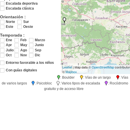
Escalada deportiva
Escalada clásica
Orientación :
Norte
Sur
Este
Oeste
Temporada :
Ene
Feb
Marzo
Apr
May
Junio
Julio
Ago
Sep
Oct
Nov
Dic
Entorno favorable a los niños
50 km
Leaflet
| Map data ©
OpenStreetMap
contributo
50 mi
Con guías digitales
©
Mapbox
: Boulder
: Vías de un largo
: Vías
de varios largos
: Psicobloc
: Varios tipos de escalada
: Rocódromo
gratuito y de acceso libre