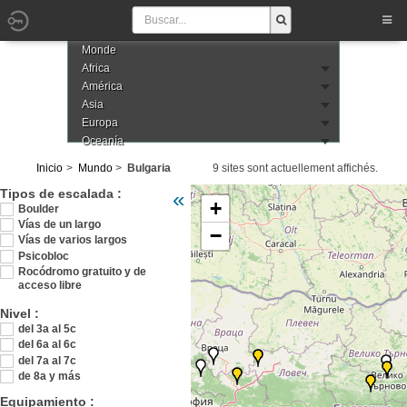
Monde
Africa
América
Asia
Europa
Oceanía
Inicio
Mundo
Bulgaria
9 sites sont actuellement affichés.
Veuillez patienter pendant le chargement de
Tipos de escalada :
«
+
Boulder
Vías de un largo
−
Vías de varios largos
Psicobloc
Rocódromo gratuito y de
acceso libre
Nivel :
del 3a al 5c
del 6a al 6c
del 7a al 7c
de 8a y más
Equipamiento :