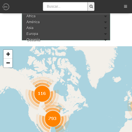
Africa
América
Asia
Europa
Oceanía
+
−