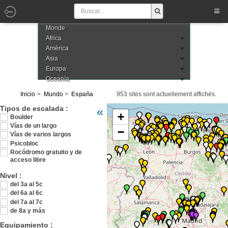
Monde
Africa
América
Asia
Europa
Oceanía
Inicio
Mundo
España
953 sites sont actuellement affichés.
Veuillez patienter pendant le chargement d
Tipos de escalada :
«
+
Boulder
Vías de un largo
−
Vías de varios largos
Psicobloc
Rocódromo gratuito y de
acceso libre
Nivel :
del 3a al 5c
del 6a al 6c
del 7a al 7c
de 8a y más
Equipamiento :