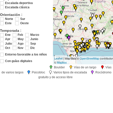
Escalada deportiva
Escalada clásica
Orientación :
Norte
Sur
Este
Oeste
Temporada :
Ene
Feb
Marzo
Apr
May
Junio
Julio
Ago
Sep
Oct
Nov
Dic
Entorno favorable a los niños
100 km
Leaflet
| Map data ©
OpenStreetMap
contributo
100 mi
Con guías digitales
©
Mapbox
: Boulder
: Vías de un largo
: Vías
de varios largos
: Psicobloc
: Varios tipos de escalada
: Rocódromo
gratuito y de acceso libre