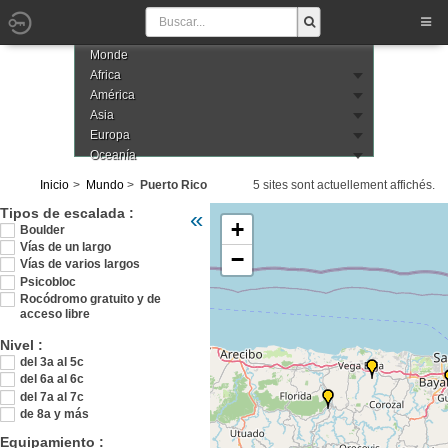
Monde
Africa
América
Asia
Europa
Oceanía
Inicio
Mundo
Puerto Rico
5 sites sont actuellement affichés.
Veuillez patienter pendant le chargement de 
Tipos de escalada :
«
+
Boulder
Vías de un largo
−
Vías de varios largos
Psicobloc
Rocódromo gratuito y de
acceso libre
Nivel :
del 3a al 5c
del 6a al 6c
del 7a al 7c
de 8a y más
Equipamiento :