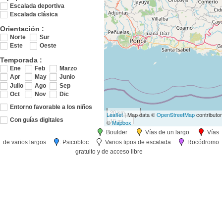
Escalada deportiva
Escalada clásica
Orientación :
Norte
Sur
Este
Oeste
Temporada :
Ene
Feb
Marzo
Apr
May
Junio
Julio
Ago
Sep
Oct
Nov
Dic
Entorno favorable a los niños
20 km
Leaflet
| Map data ©
OpenStreetMap
contributo
10 mi
Con guías digitales
©
Mapbox
: Boulder
: Vías de un largo
: Vías
de varios largos
: Psicobloc
: Varios tipos de escalada
: Rocódromo
gratuito y de acceso libre