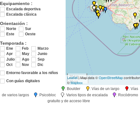
Equipamiento :
Escalada deportiva
Escalada clásica
Orientación :
Norte
Sur
Este
Oeste
Temporada :
Ene
Feb
Marzo
Apr
May
Junio
Julio
Ago
Sep
Oct
Nov
Dic
Entorno favorable a los niños
30 km
Leaflet
| Map data ©
OpenStreetMap
contributo
20 mi
Con guías digitales
©
Mapbox
: Boulder
: Vías de un largo
: Vías
de varios largos
: Psicobloc
: Varios tipos de escalada
: Rocódromo
gratuito y de acceso libre