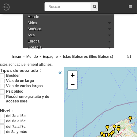
Monde
Africa
América
Asia
Europa
Oceanía
Inicio
Mundo
Espagne
Islas Baleares (Illes Balears)
51
sites sont actuellement affichés.
Veuillez patienter pendant le chargement d
Tipos de escalada :
«
+
Boulder
Vías de un largo
−
Vías de varios largos
Psicobloc
Rocódromo gratuito y de
acceso libre
Nivel :
del 3a al 5c
del 6a al 6c
del 7a al 7c
de 8a y más